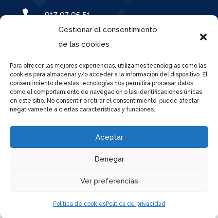

917 97 95 51
Gestionar el consentimiento

de las cookies
Calle José del Pino 53, 28021
Para ofrecer las mejores experiencias, utilizamos tecnologías como las

cc.sanpedro.madrid@educa.madrid.org
cookies para almacenar y/o acceder a la información del dispositivo. El
consentimiento de estas tecnologías nos permitirá procesar datos
como el comportamiento de navegación o las identificaciones únicas
en este sitio. No consentir o retirar el consentimiento, puede afectar
negativamente a ciertas características y funciones.
Colegio San Pedro | ideaWeb
Aceptar
Política de privacidad
Denegar
Ver preferencias
Política de cookies
Política de privacidad