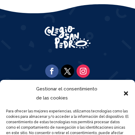
Gestionar el consentimiento

917 97 95 51
de las cookies
Para ofrecer las mejores experiencias, utilizamos tecnologías como las

Calle José del Pino 53, 28021
cookies para almacenar y/o acceder a la información del dispositivo. El
consentimiento de estas tecnologías nos permitirá procesar datos
como el comportamiento de navegación o las identificaciones únicas
en este sitio. No consentir o retirar el consentimiento, puede afectar