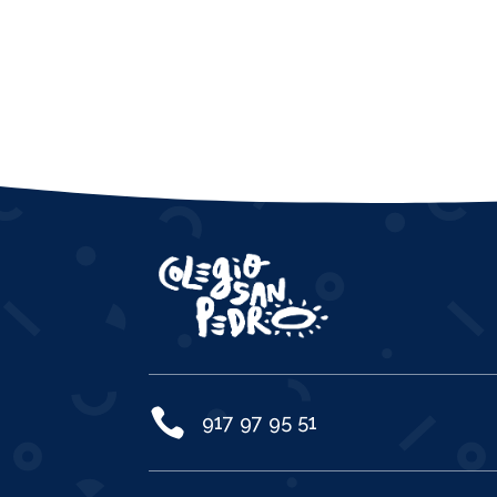

917 97 95 51