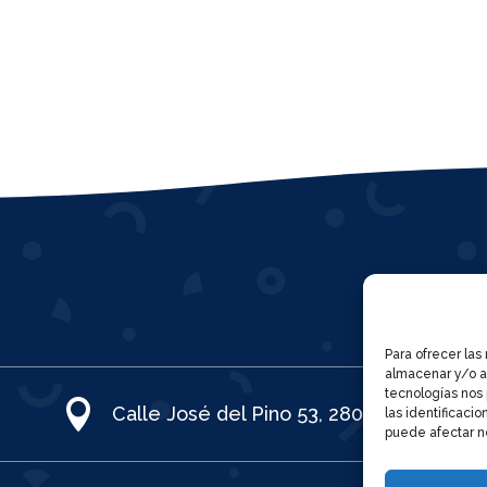
Para ofrecer las
almacenar y/o ac
tecnologías nos

Calle José del Pino 53, 28021
las identificacio
puede afectar ne